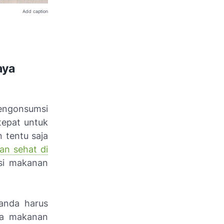
Add caption
aya
mengonsumsi
tepat untuk
 tentu saja
n sehat di
si makanan
anda harus
ga makanan