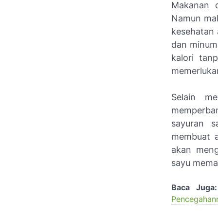
Makanan 
Namun maka
kesehatan
dan minuma
kalori tan
memerlukan
Selain me
memperbany
sayuran s
membuat a
akan meng
sayu meman
Baca Juga:
Pencegahan