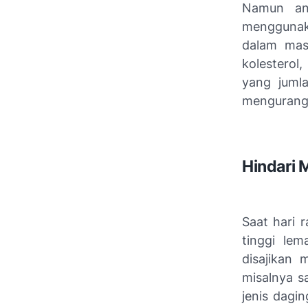
Namun and
menggunaka
dalam mas
kolesterol
yang jumla
mengurangu
Hindari 
Saat hari 
tinggi le
disajikan
misalnya s
jenis dagi