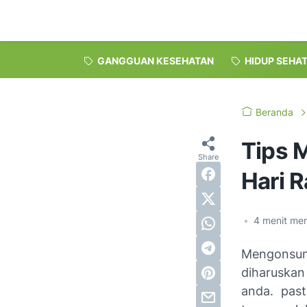
GANGGUAN KESEHATAN
HIDUP SEHA
Beranda
Tips 
Hari R
•
4
menit me
Mengonsu
diharuskan
anda. pas