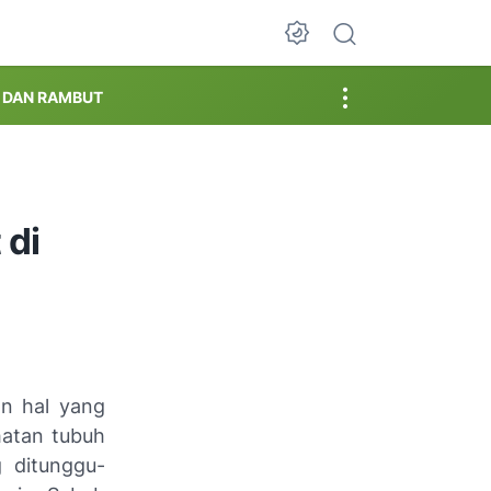
Dark Mode
T DAN RAMBUT
 di
 hal yang
hatan tubuh
 ditunggu-