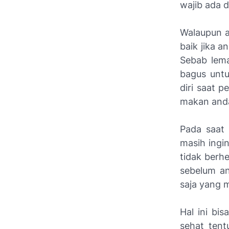
wajib ada d
Walaupun a
baik jika 
Sebab lem
bagus untu
diri saat 
makan anda
Pada saat
masih ingi
tidak berh
sebelum a
saja yang 
Hal ini bi
sehat ten