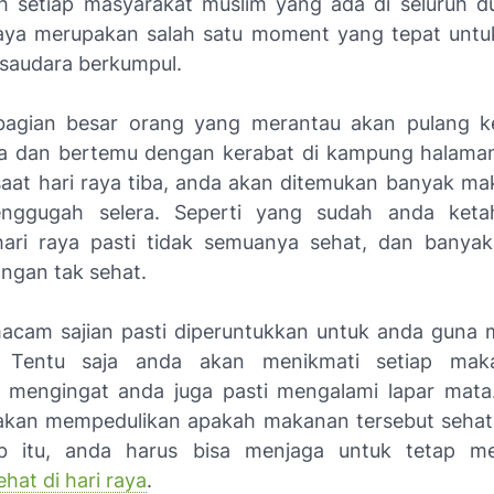
h setiap masyarakat muslim yang ada di seluruh d
raya merupakan salah satu moment yang tepat unt
 saudara berkumpul.
bagian besar orang yang merantau akan pulang 
a dan bertemu dengan kerabat di kampung halaman
 saat hari raya tiba, anda akan ditemukan banyak m
nggugah selera. Seperti yang sudah anda keta
ari raya pasti tidak semuanya sehat, dan banya
ngan tak sehat.
acam sajian pasti diperuntukkan untuk anda guna
. Tentu saja anda akan menikmati setiap ma
, mengingat anda juga pasti mengalami lapar mat
 akan mempedulikan apakah makanan tersebut sehat 
b itu, anda harus bisa menjaga untuk tetap m
hat di hari raya
.