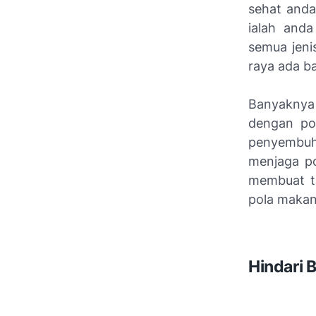
sehat anda
ialah and
semua jeni
raya ada b
Banyaknya
dengan po
penyembuha
menjaga p
membuat ta
pola makan
Hindari 