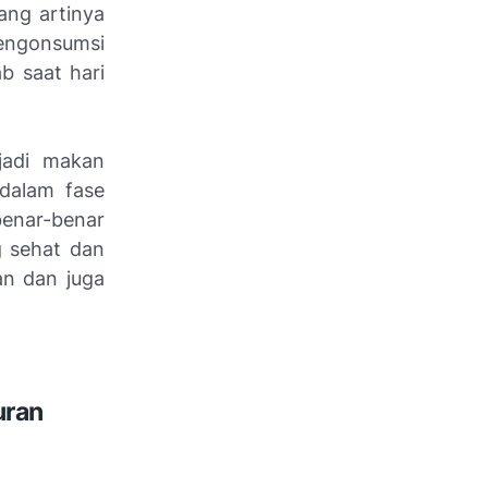
ang artinya
engonsumsi
b saat hari
jadi makan
dalam fase
benar-benar
 sehat dan
an dan juga
uran