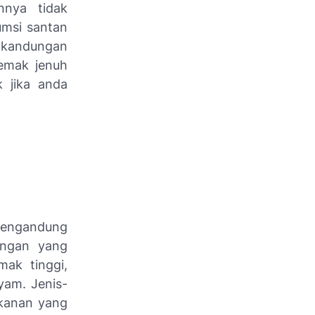
nya tidak
umsi santan
 kandungan
lemak jenuh
k jika anda
 mengandung
angan yang
ak tinggi,
yam. Jenis-
akanan yang