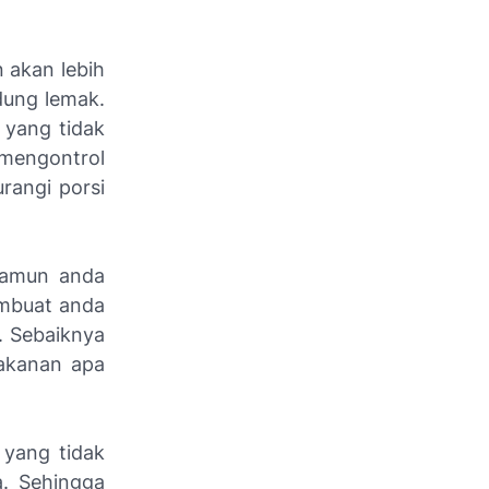
 akan lebih
dung lemak.
yang tidak
 mengontrol
rangi porsi
namun anda
embuat anda
. Sebaiknya
akanan apa
 yang tidak
. Sehingga