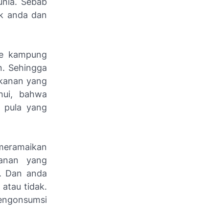
unia. Sebab
uk anda dan
ke kampung
. Sehingga
akanan yang
hui, bahwa
k pula yang
 meramaikan
kanan yang
a. Dan anda
atau tidak.
engonsumsi