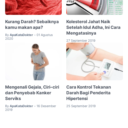
Kurang Darah? Sebaiknya
Kolesterol Jahat Naik
kamu makan apa?
Setelah Idul Adha, Ini Cara
Mengatasinya
By
ApaKataDokter
01 Agustus
•
2020
27 September 2019
Mengenali Gejala, Ciri–ciri
Cara Kontrol Tekanan
dan Penyebab Kanker
Darah Bagi Penderita
Serviks
Hipertensi
By
ApaKataDokter
16 Desember
25 September 2019
•
2019